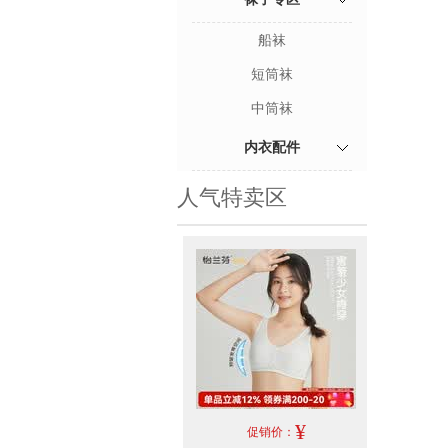
船袜
短筒袜
中筒袜
内衣配件
人气特卖区
¥
促销价：