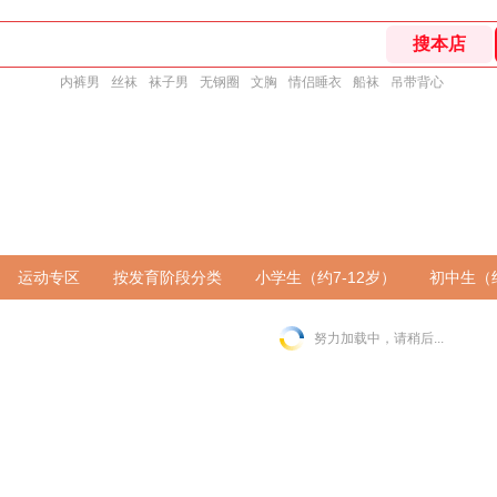
内裤男
丝袜
袜子男
无钢圈
文胸
情侣睡衣
船袜
吊带背心
运动专区
按发育阶段分类
小学生（约7-12岁）
初中生（约
努力加载中，请稍后...