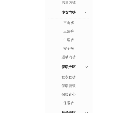
男童内裤
少女内裤
平角裤
三角裤
生理裤
安全裤
运动内裤
保暖专区
秋衣秋裤
保暖套装
保暖背心
保暖裤
袜子专区