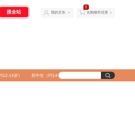
0
我的京东
去购物车结算
12-14岁）
初中生（约14-16岁）